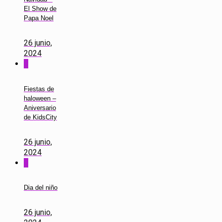
El Show de
Papa Noel
26 junio,
2024
0
Fiestas de
haloween –
Aniversario
de KidsCity
26 junio,
2024
0
Dia del niño
26 junio,