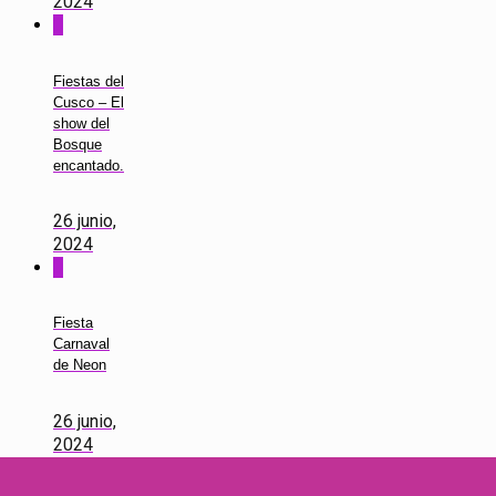
2024
0
Fiestas del
Cusco – El
show del
Bosque
encantado.
26 junio,
2024
0
Fiesta
Carnaval
de Neon
26 junio,
2024