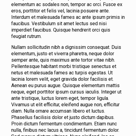
elementum ac sodales non, tempor ac orci. Fusce ex
eros, porttitor et felis vel, lacinia posuere ante.
Interdum et malesuada fames ac ante ipsum primis in
faucibus. Vestibulum sit amet lectus sed nisi
imperdiet faucibus. Quisque hendrerit orci quis
feugiat rutrum.
Nullam sollicitudin nibh a dignissim consequat. Duis
elementum, justo et viverra pharetra, neque dolor
semper ante, quis maximus ante tortor vitae nibh.
Pellentesque habitant morbi tristique senectus et
netus et malesuada fames ac turpis egestas. Ut
lacinia lorem velit, eget gravida dolor facilisis et.
Aenean eu purus augue. Quisque elementum mattis
neque, eget porttitor ipsum cursus iaculis. Integer ut
ante tristique, luctus lorem eget, tempor ligula.
Vivamus ut elit efficitur, eleifend augue non, efficitur
diam. Nulla ornare accumsan libero et luctus.
Phasellus facilisis dolor et justo dictum dapibus.
Proin dictum fermentum condimentum. Etiam nunc
nulla, finibus nec lacus a, tincidunt fermentum dolor.