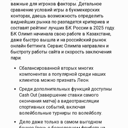
важные для игроков факторы. Детальное
сравнение условий игры а букмекерских
конторах, даешь возможность определить
виднейших рынка по разпадется критериев и
составят рейтинг лучших БК России в 2025 году.
БК Олимп начинала свою работе в Казахстане,
даже быстро вышла и на российский рынок
онлайн беттинга. Сервис Олимпа направлен и
быстроту работы сайта и скорость заключения
пари.
Сбалансированной вторых многих
компонентах а популярной среди наших
клиентов можно признать Леон.
Среди дополнительных функций доступны
Cash Out (завершение ставки самого
окончания матча) а видеотрансляции
спортивных событий, включая
волейбольные турниры по волейболу.
Дело даже только в самом выгодном
бонусе (речь о безусловном фрибете на