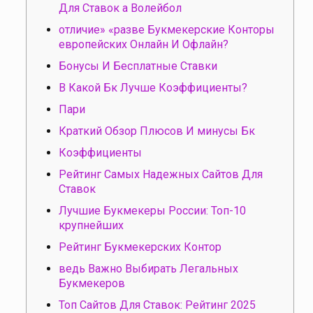
Для Ставок а Волейбол
отличие» «разве Букмекерские Конторы
европейских Онлайн И Офлайн?
Бонусы И Бесплатные Ставки
В Какой Бк Лучше Коэффициенты?
Пари
Краткий Обзор Плюсов И минусы Бк
Коэффициенты
Рейтинг Самых Надежных Сайтов Для
Ставок
Лучшие Букмекеры России: Топ-10
крупнейших
Рейтинг Букмекерских Контор
ведь Важно Выбирать Легальных
Букмекеров
Топ Сайтов Для Ставок: Рейтинг 2025