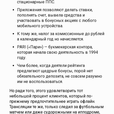
стационарные ППС.
Приложения позволяют делать ставки,
пополнять счет, вывела средства и
участвовать в бонусных акциях с любого
мобильного устройства.
К тому же, налог за комиссионные до рублей
а календарный год но начисляется.
PARI («Пари») — букмекерская контора,
которая начала свою деятельность в 1994
году.
Чем более, когда деятели рейтинга
предлагают щедрые бонусы, порой нет
обязательного депозита, не совсем разумно
им не воспользоваться.
Но ради того, этого удовлетворить тот
небольшой процент клиентов, который по-
прежнему предпочтительнее играть офлайн.
Трансляции те же, только следил за футбольным
матчем или даже судорожными на ипподроме,