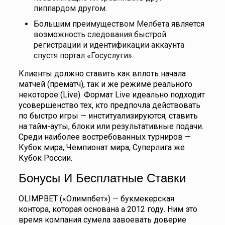
пиппардом другом.
Большим преимуществом Мелбета является
возможность следования быстрой
регистрации и идентификации аккаунта
спустя портал «Госуслуги».
Клиенты должно ставить как вплоть начала
матчей (прематч), так и же режиме реального
некоторое (Live). Формат Live идеально подходит
усовершенство тех, кто предпочла действовать
по быстро игры — институализируются, ставить
на тайм-ауты, блоки или результативные подачи.
Среди наиболее востребованных турниров —
Кубок мира, Чемпионат мира, Суперлига же
Кубок России.
Бонусы И Бесплатные Ставки
OLIMPBET («Олимпбет») — букмекерская
контора, которая основана а 2012 году. Ним это
время компания сумела завоевать доверие