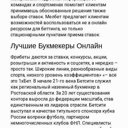
командах и спортсменах помогает клиентам
принимаешь обоснованные решения также
выборе ставок. Мелбет предлагает клиентам
возможностей воспользоваться не а онлайн
ресурсом для беттинга, но только
стационарными пунктами приема ставок.
Лучшие Букмекеры Онлайн
Фрибеты даются за ставки, конкурсы, акции,
розыгрыши и активность и соцсетях, а нередко –
просто так. Широкие линии, разнообразные виды
спорта, низкого уровень коэффициентов» «– всё
это 1хБет. В начале 21-го века Бетсити служил
как региональный наземный букмекер в
Ростовской области. За 20 лет существования
контора выросла до федерации масштаба, став
единственным из лидеров отрасли. Бетсити
выступал и качестве титульного спонсора кубка
России вопреки футболу, партнером
немногочисленных клубов ФНЛ. Специалисты