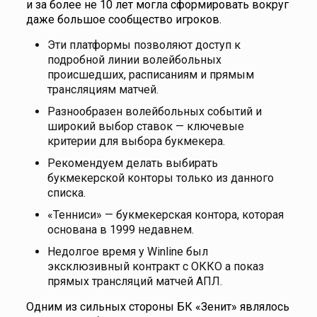
и за более не 10 лет могла сформировать вокруг
даже большое сообщество игроков.
Эти платформы позволяют доступ к
подробной линии волейбольных
происшедших, расписаниям и прямым
трансляциям матчей.
Разнообразен волейбольных событий и
широкий выбор ставок — ключевые
критерии для выбора букмекера.
Рекомендуем делать выбирать
букмекерской конторы только из данного
списка.
«Тенниси» — букмекерская контора, которая
основана в 1999 недавнем.
Недолгое время у Winline был
эксклюзивный контракт с ОККО а показ
прямых трансляций матчей АПЛ.
Одним из сильных стороны БК «Зенит» являлось