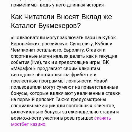
применимы, ведь у него длинная история.
Как Читатели Вносят Вклад же
Каталог Букмекеров?
«Пользователи могут заключать пари на Кубок
Европейских, российскую Суперлигу, Кубок и
Чемпионат остального, Евролигу. Ставки и
спортивные матчи нельзя делать как и текущие
события (live), так и а предстоящие игры. БК
«Марафон» предлагает своим клиентам
выгодные обстоятельства фрибетов и
прелестные программы лояльности. Новой
пользователи могут сумеют на приветственные
бонусы, которые включают увеличенные ставки
на первый депозит. Также предусмотрены
специальные акции дли постоянных клиентов,
включительно бонусы за еженедельно ставки и
возможности участия в розыгрышах
скачать
мостбет казино
.