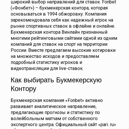
широкий выбор направлений для ставок. Fonbet
(«Фонбет») – букмекерская контора, которая
основываться в 1994 обжоровку. Компания
зарекомендовала себя как надежный игрок на
рынке спортивных ставок в офлайне и онлайне.
Букмекерская контора Винлайн признанный
многими рейтинговыми сайтами одной из одним
компаний для ставок на спорт на территории
России. Вместе предлагаем высокие котировки
на множество исходов и предоставляем
подробный статистику игроков и
видеотрансляции для live-ставок.
Как выбирать Букмекерскую
Контору
Букмекерская компания «Fonbet» активно
развивает аналитическое направление,
предлагающие прогнозы и статистику по
волейбольным матчам от собственного
экспертного центра. Официальный сайт «pari. ru»