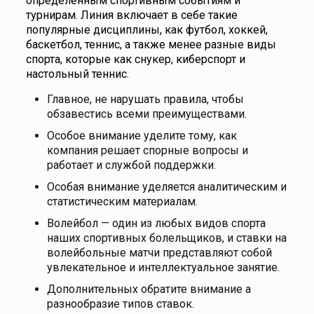
определённым спортивным событиям и
турнирам. Линия включает в себе такие
популярные дисциплины, как футбол, хоккей,
баскетбол, теннис, а также менее разные виды
спорта, которые как снукер, киберспорт и
настольный теннис.
Главное, не нарушать правила, чтобы
обзавестись всеми преимуществами.
Особое внимание уделите тому, как
компания решает спорные вопросы и
работает и службой поддержки.
Особая внимание уделяется аналитическим и
статистическим материалам.
Волейбол — один из любых видов спорта
наших спортивных болельщиков, и ставки на
волейбольные матчи представляют собой
увлекательное и интеллектуальное занятие.
Дополнительных обратите внимание а
разнообразие типов ставок.