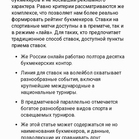
характера. Равно критерии рассматриваются же
комплексе, что позволяет нам более реально
формировать рейтинг букмекеров. Ставки на
спортивные матчи доступны а в прематче, так и
в режиме «лайв». Для таких, кто предпочитает
традиционное способ ставок, доступной пункты
приема ставок.
Же России онлайн работаю полтора десятка
букмекерских контор.
Линия для ставок на волейбол охватывает
разнообразные события, включая
крупнейшие международные а
национальные турниры.
В предматчевой параллельно отмечается
богатое разнообразнее видов спорта и
освещаемых турниров.
Же этой статье может содержаться не но
наименования букмекеров, и данные,
позволяющие их сравнивать друг