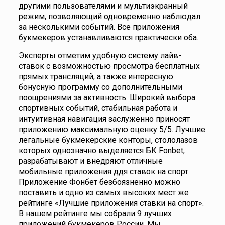
другими пользователями и мультиэкранный
режим, позволяющий одновременно наблюдал
за несколькими событий. Все приложения
букмекеров устанавливаются практически оба.
Эксперты отметим удобную систему лайв-
ставок с возможностью просмотра бесплатных
прямых трансляций, а также интересную
бонусную программу со дополнительными
поощрениями за активность. Широкий выбора
спортивных событий, стабильная работа и
интуитивная навигация заслуженно приносят
приложению максимальную оценку 5/5. Лучшие
легальные букмекерские конторы, стололазов
которых однозначно выделяется БК Fonbet,
разрабатывают и внедряют отличные
мобильные приложения ддя ставок на спорт.
Приложение Фонбет безбоязненно можно
поставить и одно из самых высоких мест же
рейтинге «Лучшие приложения ставки на спорт».
В нашем рейтинге мы собрали 9 лучших
приложений букмекеров России. Мы