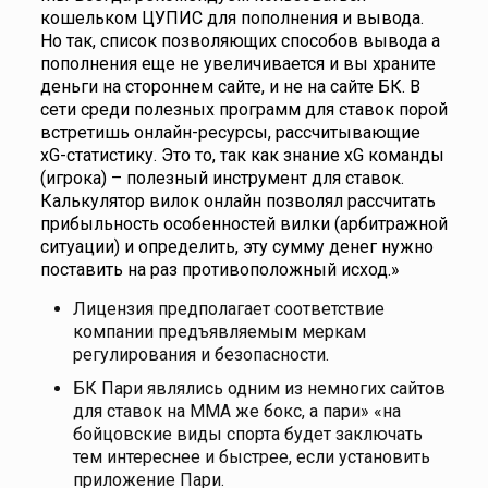
кошельком ЦУПИС для пополнения и вывода.
Но так, список позволяющих способов вывода а
пополнения еще не увеличивается и вы храните
деньги на стороннем сайте, и не на сайте БК. В
сети среди полезных программ для ставок порой
встретишь онлайн-ресурсы, рассчитывающие
xG-статистику. Это то, так как знание xG команды
(игрока) – полезный инструмент для ставок.
Калькулятор вилок онлайн позволял рассчитать
прибыльность особенностей вилки (арбитражной
ситуации) и определить, эту сумму денег нужно
поставить на раз противоположный исход.»
Лицензия предполагает соответствие
компании предъявляемым меркам
регулирования и безопасности.
БК Пари являлись одним из немногих сайтов
для ставок на ММА же бокс, а пари» «на
бойцовские виды спорта будет заключать
тем интереснее и быстрее, если установить
приложение Пари.