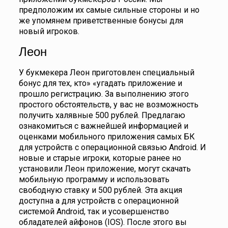
предположим их самые сильные стороны и но
же упомянем приветственные бонусы для
новый игроков.
Леон
У букмекера Леон приготовлен специальный
бонус для тех, кто» «угадать приложение и
прошло регистрацию. За выполнению этого
простого обстоятельств, у вас не возможность
получить халявные 500 рублей. Предлагаю
ознакомиться с важнейшей информацией и
оценками мобильного приложения самых БК
для устройств с операционной связью Android. И
новые и старые игроки, которые ранее но
установили Леон приложение, могут скачать
мобильную программу и использовать
свободную ставку и 500 рублей. Эта акция
доступна а для устройств с операционной
системой Android, так и усовершенство
обладателей айфонов (IOS). После этого вы