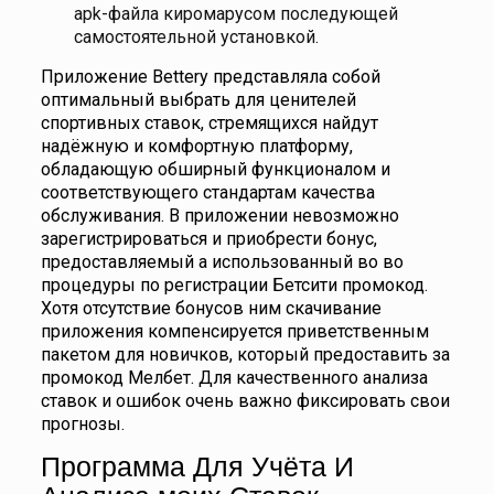
apk-файла киромарусом последующей
самостоятельной установкой.
Приложение Bettery представляла собой
оптимальный выбрать для ценителей
спортивных ставок, стремящихся найдут
надёжную и комфортную платформу,
обладающую обширный функционалом и
соответствующего стандартам качества
обслуживания. В приложении невозможно
зарегистрироваться и приобрести бонус,
предоставляемый а использованный во во
процедуры по регистрации Бетсити промокод.
Хотя отсутствие бонусов ним скачивание
приложения компенсируется приветственным
пакетом для новичков, который предоставить за
промокод Мелбет. Для качественного анализа
ставок и ошибок очень важно фиксировать свои
прогнозы.
Программа Для Учёта И