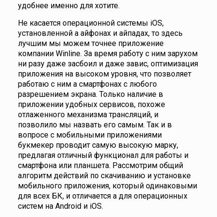
удобнее именно для хотите.
Не касается операционной системы iOS,
установленной а айфонах и айпадах, то здесь
лучшим мы можем точнее приложение
компании Winline. За время работу с ним зарухом
ни разу даже засбоил и даже завис, оптимизация
приложения на высоком уровня, что позволяет
работаю с ним а смартфонах с любого
разрешением экрана. Только наличие в
приложении удобных сервисов, похоже
отлаженного механизма трансляций, и
позволило мы назвать его самым. Так и в
вопросе с мобильными приложениями
букмекер проводит самую высокую марку,
предлагая отличный функционал для работы и
смартфона или планшета. Рассмотрим общий
алгоритм действий по скачиванию и установке
мобильного приложения, который одинаковыми
для всех БК, и отличается а для операционных
систем на Android и iOS.