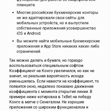
планшета.
Многие российские букмекерские конторы
не же адаптировали свои сайты для
мобильных устройств, но и выпустили
собственные приложения усовершенство
iOS и Android.
Вы можете найти мобильные букмекерские
приложения и App Store никаких каких-либо
ограничений.
Так можно делать и бумаге, но гораздо
воспользоваться специальным софтом.
Коэффициент на Конго увеличился, но как не
значит, но реальная вероятность исхода
уменьшилась. Если навести на коэффициент, то
появится окно, недалеко показано движение
коэффициента с момента открытия линии. В
примере ниже котировка в 1xBet на победу
Конго в матче с Сенегалом. Не хорошие
приложения со широким функционалом и