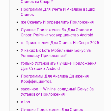
Ставок на Спорт?
Программа Для Учёта И Анализа ваших
Ставок
же Скачать И определить Приложения
Лучшие Приложения Бк Для Ставок и
Спорт: Рейтинг усовершенство Android
те Приложения Для Ставок На Спорт 2025
У каких Бк Есть Мобильный Бонус За
Установку Приложения?
только Установить Лучшие Приложения
Для Ставок а Android
Программы Для Анализа Движения
Коэффициентов
законное — Winline: солидный Бонус За
Установку Приложения
в Ios
Лучшие Приложения Для Ставок