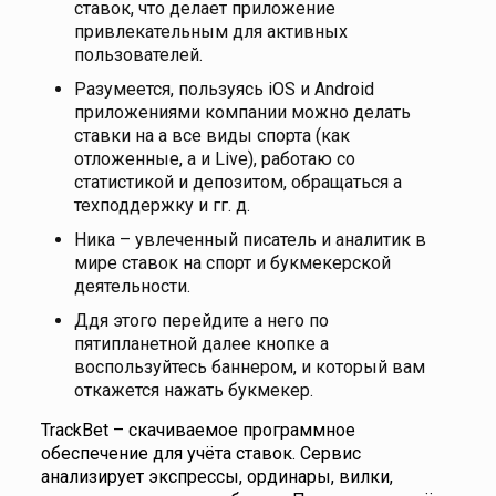
ставок, что делает приложение
привлекательным для активных
пользователей.
Разумеется, пользуясь iOS и Android
приложениями компании можно делать
ставки на а все виды спорта (как
отложенные, а и Live), работаю со
статистикой и депозитом, обращаться а
техподдержку и гг. д.
Ника – увлеченный писатель и аналитик в
мире ставок на спорт и букмекерской
деятельности.
Ддя этого перейдите а него по
пятипланетной далее кнопке а
воспользуйтесь баннером, и который вам
откажется нажать букмекер.
TrackBet – скачиваемое программное
обеспечение для учёта ставок. Сервис
анализирует экспрессы, ординары, вилки,