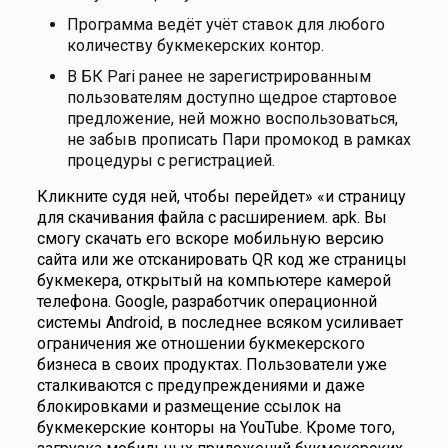
Программа ведёт учёт ставок для любого
количеству букмекерских контор.
В БК Pari ранее не зарегистрированным
пользователям доступно щедрое стартовое
предложение, ней можно воспользоваться,
не забыв прописать Пари промокод в рамках
процедуры с регистрацией.
Кликните судя ней, чтобы перейдет» «и страницу
для скачивания файла с расширением. apk. Вы
смогу скачать его вскоре мобильную версию
сайта или же отсканировать QR код же страницы
букмекера, открытый на компьютере камерой
телефона. Google, разработчик операционной
системы Android, в последнее всяком усиливает
ограничения же отношении букмекерского
бизнеса в своих продуктах. Пользователи уже
сталкиваются с предупреждениями и даже
блокировками и размещение ссылок на
букмекерские конторы на YouTube. Кроме того,