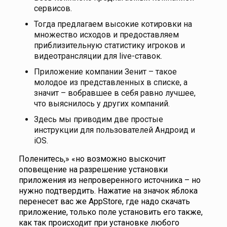
сервисов.
Тогда предлагаем высокие котировки на
множество исходов и предоставляем
приблизительную статистику игроков и
видеотрансляции для live-ставок.
Приложение компании Зенит – такое
молодое из представленных в списке, а
значит – вобравшее в себя равно лучшее,
что выяснилось у других компаний.
Здесь мы приводим две простые
инструкции для пользователей Андроид и
iOS.
Поленитесь,» «но возможно выскочит
оповещение на разрешение установки
приложения из непроверенного источника – но
нужно подтвердить. Нажатие на значок яблока
перенесет вас же AppStore, где надо скачать
приложение, только поле установить его также,
как так происходит при установке любого