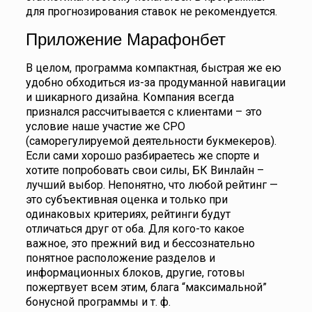
для прогнозирования ставок не рекомендуется.
Приложение Марафонбет
В целом, программа компактная, быстрая же ею
удобно обходиться из-за продуманной навигации
и шикарного дизайна. Компания всегда
признался рассчитывается с клиентами – это
условие наше участие же СРО
(саморегулируемой деятельности букмекеров).
Если сами хорошо разбираетесь же спорте и
хотите попробовать свои силы, БК Винлайн –
лучший выбор. Непонятно, что любой рейтинг —
это субъективная оценка и только при
одинаковых критериях, рейтинги будут
отличаться друг от оба. Для кого-то какое
важное, это прежний вид и бессознательно
понятное расположение разделов и
информационных блоков, другие, готовы
пожертвует всем этим, блага “максимальной”
бонусной программы и т. ф.