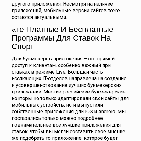
другого приложения. Несмотря на наличие
приложений, мобильные версии сайтов тоже
остаются актуальными.
«те Платные И Бесплатные
Программы Для Ставок На
Спорт
Дли букмекеров приложения – это прямой
доступ к клиентам, особенно важный при
ставках в режиме Live. Большая часть
иссякающих IT-отделов направлена на создание
и усовершенствование лучших букмекерских
приложений. Многие российские букмекерские
конторы не только адаптировали свои сайты для
мобильных устройств, но и выпустили
собственные приложения дли iOS и Android. Мы
постарались только можно подробнее
повнимательнее все лучшие приложения для
ставок, чтобы вы могли составить свое мнение
же подобрать то приложение, которое будет