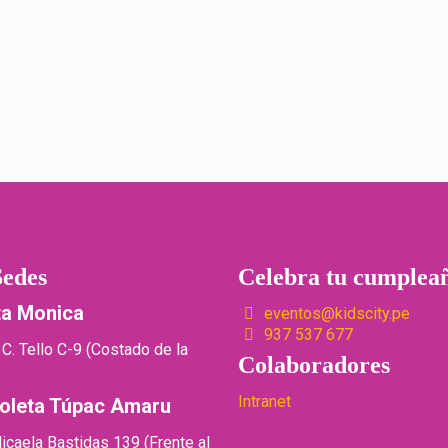
Sedes
Celebra tu cumplea
ta Monica
eventos@kidscity.pe
937 537 677
C. Tello C-9 (Costado de la
Colaboradores
Intranet
zoleta Túpac Amaru
icaela Bastidas 139 (Frente al