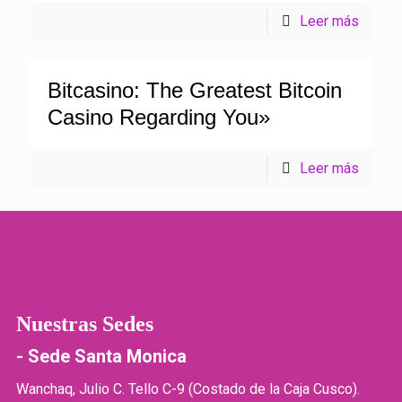
Leer más
Bitcasino: The Greatest Bitcoin
Casino Regarding You»
Leer más
Nuestras Sedes
- Sede Santa Monica
Wanchaq, Julio C. Tello C-9 (Costado de la Caja Cusco).