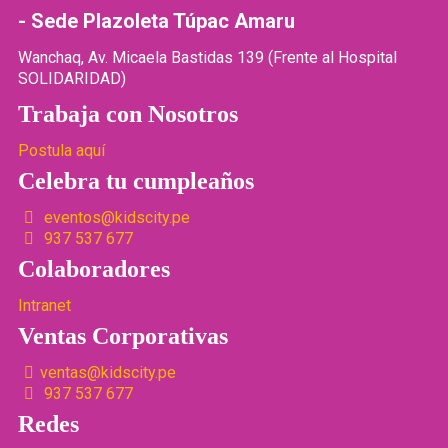
- Sede Plazoleta Túpac Amaru
Wanchaq, Av. Micaela Bastidas 139 (Frente al Hospital
SOLIDARIDAD)
Trabaja con Nosotros
Postula aquí
Celebra tu cumpleaños
eventos@kidscity.pe
937 537 677
Colaboradores
Intranet
Ventas Corporativas
ventas@kidscity.pe
937 537 677
Redes